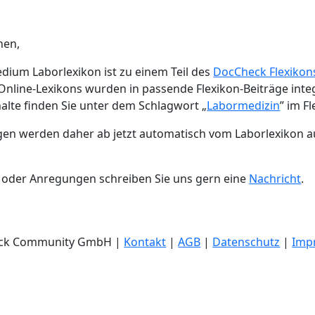
nen,
dium Laborlexikon ist zu einem Teil des
DocCheck Flexikon
s Online-Lexikons wurden in passende Flexikon-Beiträge integ
halte finden Sie unter dem Schlagwort „
Labormedizin
” im Fl
gen werden daher ab jetzt automatisch vom Laborlexikon a
 oder Anregungen schreiben Sie uns gern eine
Nachricht
.
eck Community GmbH |
Kontakt
|
AGB
|
Datenschutz
|
Imp