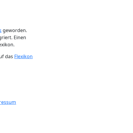
s
geworden.
riert. Einen
exikon.
uf das
Flexikon
ressum