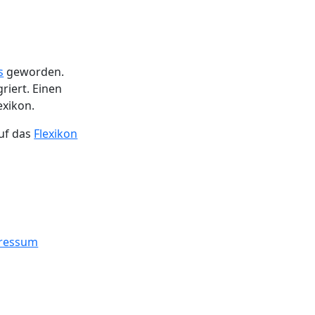
s
geworden.
riert. Einen
exikon.
uf das
Flexikon
ressum