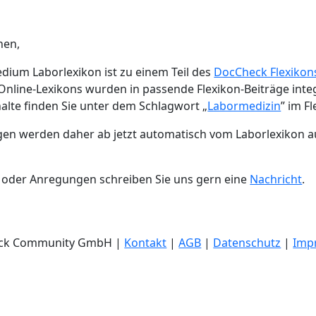
nen,
dium Laborlexikon ist zu einem Teil des
DocCheck Flexikon
s Online-Lexikons wurden in passende Flexikon-Beiträge integ
halte finden Sie unter dem Schlagwort „
Labormedizin
” im Fl
gen werden daher ab jetzt automatisch vom Laborlexikon a
 oder Anregungen schreiben Sie uns gern eine
Nachricht
.
eck Community GmbH |
Kontakt
|
AGB
|
Datenschutz
|
Imp